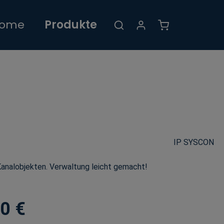
Warenkorb enthält
ome
Produkte
IP SYSCON
Kanalobjekten. Verwaltung leicht gemacht!
0 €