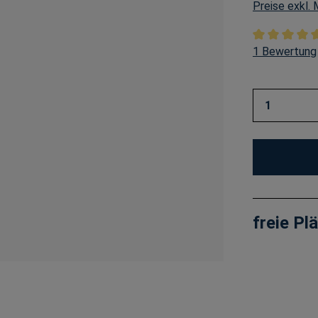
Preise exkl.
Durchschnitt
1 Bewertung
Produkt 
freie Pl