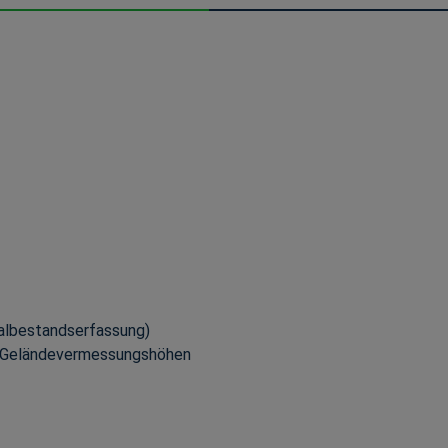
nalbestandserfassung)
on Geländevermessungshöhen