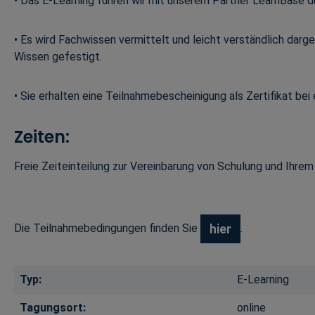
•
Das E-Learning führen wir mit unserem Partner LearnBase d
• Es wird Fachwissen vermittelt und leicht verständlich darg
Wissen gefestigt.
• Sie erhalten eine Teilnahmebescheinigung als Zertifikat bei
Zeiten:
Freie Zeiteinteilung zur Vereinbarung von Schulung und Ihre
Die Teilnahmebedingungen finden Sie
.
hier
Typ:
E-Learning
Tagungsort:
online