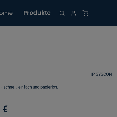
Warenkorb enthält
ome
Produkte
IP SYSCON
 schnell, einfach und papierlos.
 €